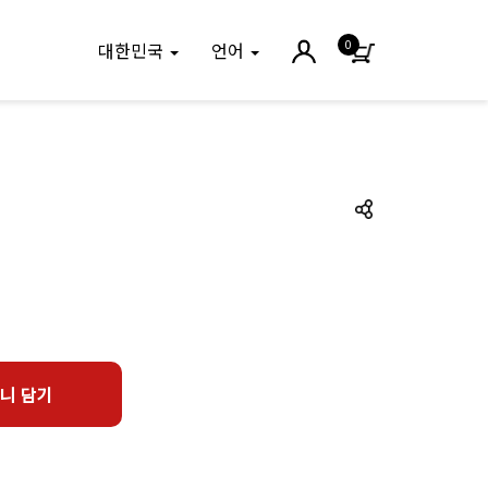
0
대한민국
언어
림
니 담기